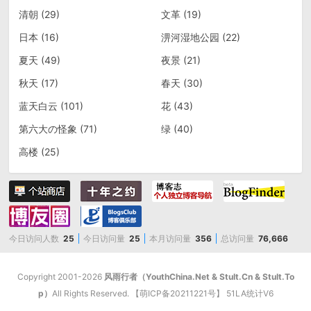
清朝
(29)
文革
(19)
日本
(16)
淠河湿地公园
(22)
夏天
(49)
夜景
(21)
秋天
(17)
春天
(30)
蓝天白云
(101)
花
(43)
第六大の怪象
(71)
绿
(40)
高楼
(25)
今日访问人数
25
今日访问量
25
本月访问量
356
总访问量
76,666
Copyright 2001-2026
风雨行者（YouthChina.Net & StuIt.Cn & StuIt.To
p）
All Rights Reserved. 【
萌ICP备20211221号
】
51LA统计V6