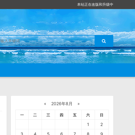
本站正在改版和升级中
«
2026年8月
»
一
二
三
四
五
六
日
1
2
3
4
5
6
7
8
9