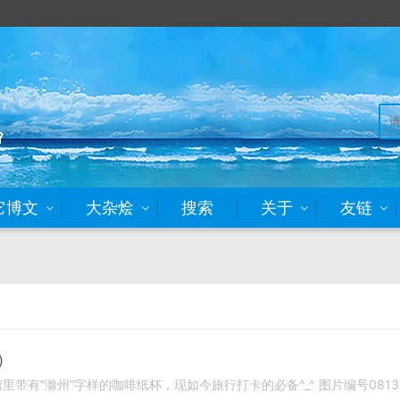
它博文
大杂烩
搜索
关于
友链
9）
里带有“滁州”字样的咖啡纸杯，现如今旅行打卡的必备^_^ 图片编号0813