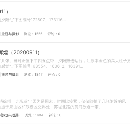
11）
_^下图编号172807、173116...
|旅游与摄影
浏览：1556
评论：0
（20200911）
了几张。当时正值下午四五点钟，夕阳照进站台，让原本金色的高大柱子
^下图编号163554、163612、16391...
|旅游与摄影
浏览：1847
评论：0
了趟徐州，走亲戚^_^因为是周末，时间比较紧，仅仅随拍了几张附近的风
摄于泉山区和鼓楼区交界处，苏堤北路的黄河故道一带。...
客|旅游与摄影
浏览：1604
评论：0