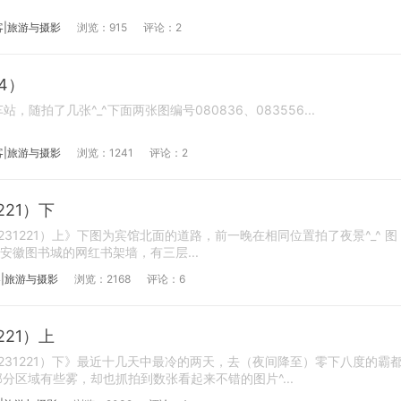
客|旅游与摄影
浏览：915
评论：2
4）
随拍了几张^_^下面两张图编号080836、083556...
客|旅游与摄影
浏览：1241
评论：2
221）下
231221）上》下图为宾馆北面的道路，前一晚在相同位置拍了夜景^_^ 图
）安徽图书城的网红书架墙，有三层...
|旅游与摄影
浏览：2168
评论：6
221）上
231221）下》最近十几天中最冷的两天，去（夜间降至）零下八度的霸
分区域有些雾，却也抓拍到数张看起来不错的图片^...