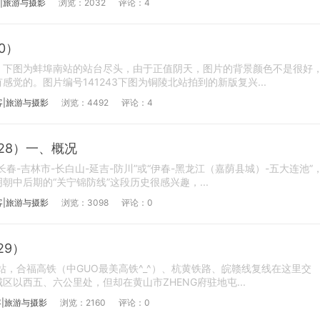
|旅游与摄影
浏览：2032
评论：4
0）
。下图为蚌埠南站的站台尽头，由于正值阴天，图片的背景颜色不是很好
觉的。图片编号141243下图为铜陵北站拍到的新版复兴...
客|旅游与摄影
浏览：4492
评论：4
-28）一、概况
春-吉林市-长白山-延吉-防川”或“伊春-黑龙江（嘉荫县城）-五大连池”
中后期的“关宁锦防线”这段历史很感兴趣，...
客|旅游与摄影
浏览：3098
评论：0
29）
站，合福高铁（中GUO最美高铁^_^）、杭黄铁路、皖赣线复线在这里交
以西五、六公里处，但却在黄山市ZHENG府驻地屯...
|旅游与摄影
浏览：2160
评论：0