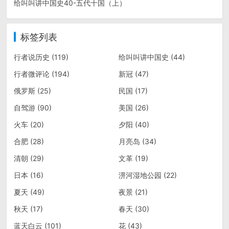
给叫叫讲中国史40-五代十国（上）
标签列表
行者说历史
(119)
给叫叫讲中国史
(44)
行者微评论
(194)
新冠
(47)
俄罗斯
(25)
民国
(17)
自驾游
(90)
美国
(26)
火车
(20)
夕阳
(40)
合肥
(28)
月亮岛
(34)
清朝
(29)
文革
(19)
日本
(16)
淠河湿地公园
(22)
夏天
(49)
夜景
(21)
秋天
(17)
春天
(30)
蓝天白云
(101)
花
(43)