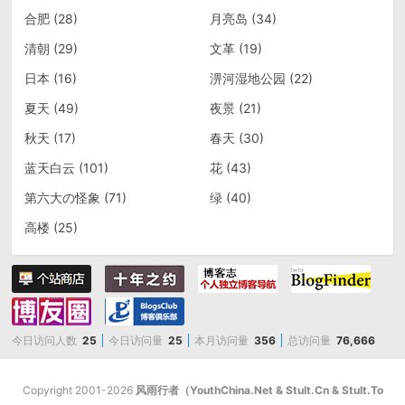
合肥
(28)
月亮岛
(34)
清朝
(29)
文革
(19)
日本
(16)
淠河湿地公园
(22)
夏天
(49)
夜景
(21)
秋天
(17)
春天
(30)
蓝天白云
(101)
花
(43)
第六大の怪象
(71)
绿
(40)
高楼
(25)
今日访问人数
25
今日访问量
25
本月访问量
356
总访问量
76,666
Copyright 2001-2026
风雨行者（YouthChina.Net & StuIt.Cn & StuIt.To